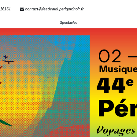
516161
contact@festivalduperigordnoir.fr
Spectacles